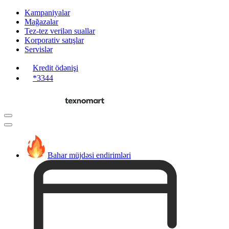
Kampaniyalar
Mağazalar
Tez-tez verilən suallar
Korporativ satışlar
Servislər
Kredit ödənişi
*3344
Bahar müjdəsi endirimləri