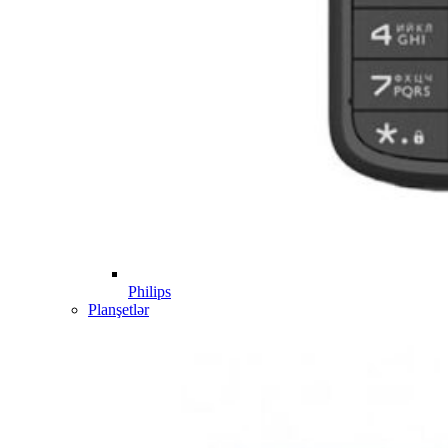
Philips
Planşetlər