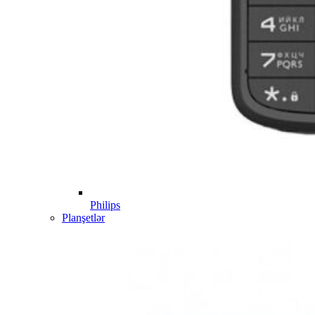
Philips
Planşetlər