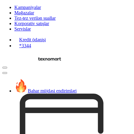
Kampaniyalar
Mağazalar
Tez-tez verilən suallar
Korporativ satışlar
Servislər
Kredit ödənişi
*3344
Bahar müjdəsi endirimləri