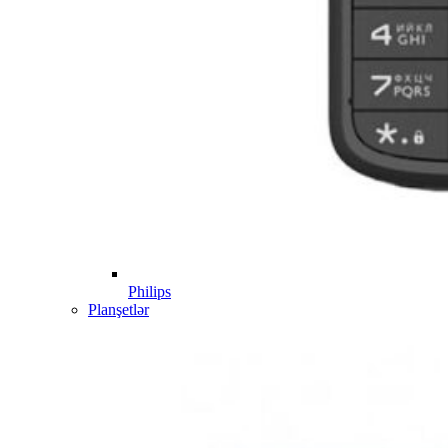
Philips
Planşetlər