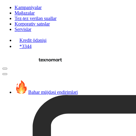
Kampaniyalar
Mağazalar
Tez-tez verilən suallar
Korporativ satışlar
Servislər
Kredit ödənişi
*3344
Bahar müjdəsi endirimləri