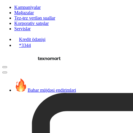
Kampaniyalar
Mağazalar
Tez-tez verilən suallar
Korporativ satışlar
Servislər
Kredit ödənişi
*3344
Bahar müjdəsi endirimləri