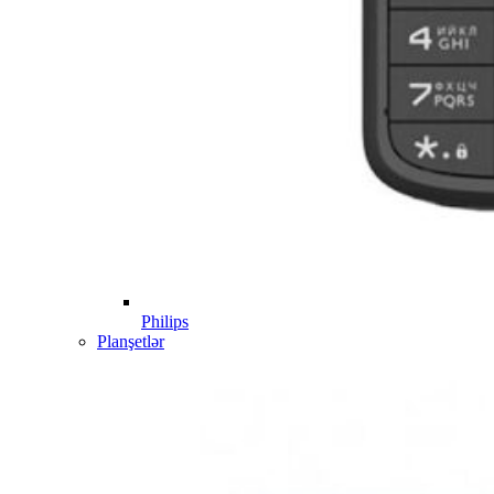
Philips
Planşetlər