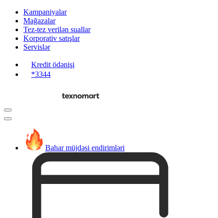
Kampaniyalar
Mağazalar
Tez-tez verilən suallar
Korporativ satışlar
Servislər
Kredit ödənişi
*3344
Bahar müjdəsi endirimləri