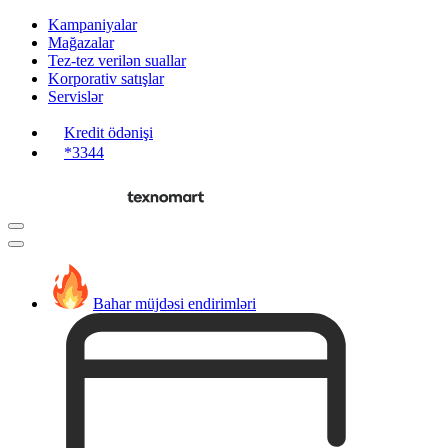
Kampaniyalar
Mağazalar
Tez-tez verilən suallar
Korporativ satışlar
Servislər
Kredit ödənişi
*3344
Bahar müjdəsi endirimləri