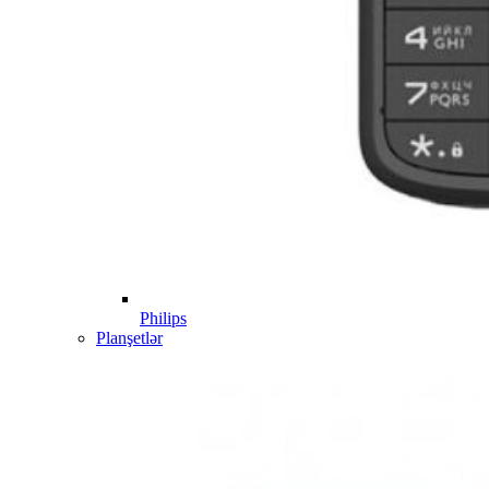
Philips
Planşetlər