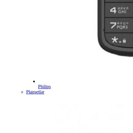
Philips
Planşetlər