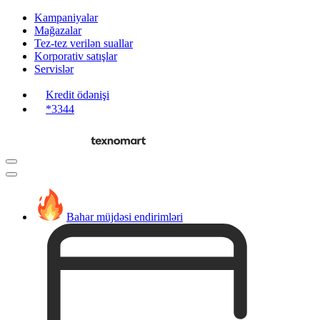
Kampaniyalar
Mağazalar
Tez-tez verilən suallar
Korporativ satışlar
Servislər
Kredit ödənişi
*3344
Bahar müjdəsi endirimləri