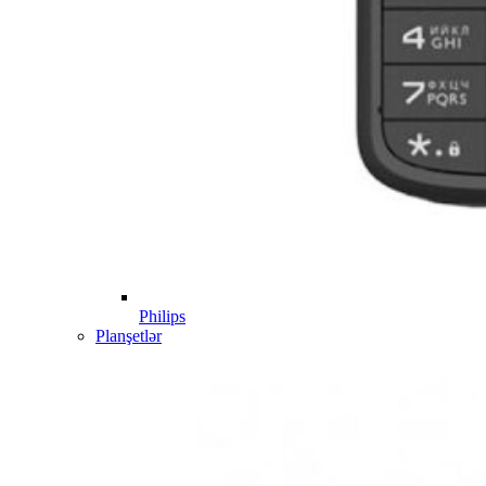
Philips
Planşetlər