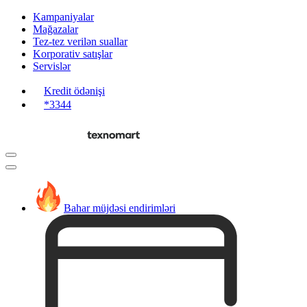
Kampaniyalar
Mağazalar
Tez-tez verilən suallar
Korporativ satışlar
Servislər
Kredit ödənişi
*3344
Bahar müjdəsi endirimləri