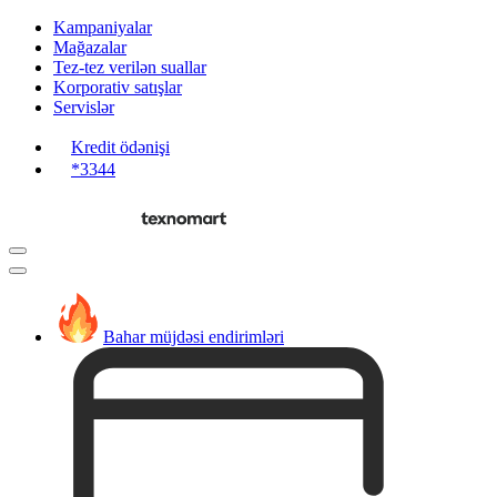
Kampaniyalar
Mağazalar
Tez-tez verilən suallar
Korporativ satışlar
Servislər
Kredit ödənişi
*3344
Bahar müjdəsi endirimləri