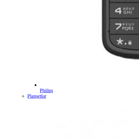
Philips
Planşetlər