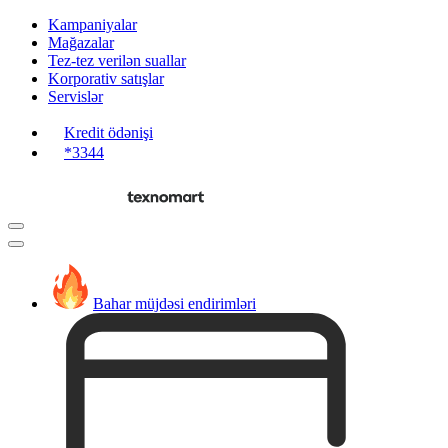
Kampaniyalar
Mağazalar
Tez-tez verilən suallar
Korporativ satışlar
Servislər
Kredit ödənişi
*3344
Bahar müjdəsi endirimləri