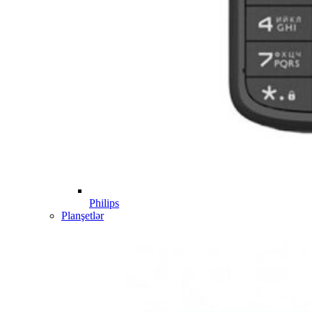
Philips
Planşetlər