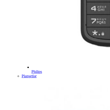
Philips
Planşetlər