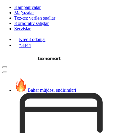
Kampaniyalar
Mağazalar
Tez-tez verilən suallar
Korporativ satışlar
Servislər
Kredit ödənişi
*3344
Bahar müjdəsi endirimləri