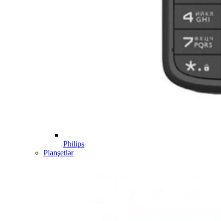
Philips
Planşetlər