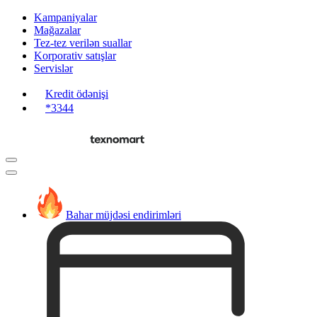
Kampaniyalar
Mağazalar
Tez-tez verilən suallar
Korporativ satışlar
Servislər
Kredit ödənişi
*3344
Bahar müjdəsi endirimləri