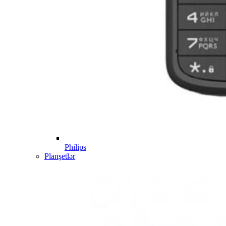
Philips
Planşetlər