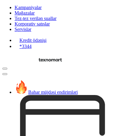
Kampaniyalar
Mağazalar
Tez-tez verilən suallar
Korporativ satışlar
Servislər
Kredit ödənişi
*3344
Bahar müjdəsi endirimləri