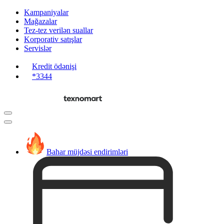
Kampaniyalar
Mağazalar
Tez-tez verilən suallar
Korporativ satışlar
Servislər
Kredit ödənişi
*3344
Bahar müjdəsi endirimləri