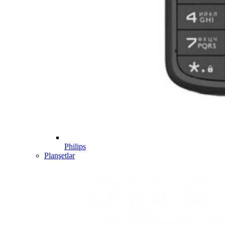
Philips
Planşetlər