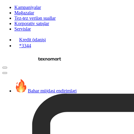
Kampaniyalar
Mağazalar
Tez-tez verilən suallar
Korporativ satışlar
Servislər
Kredit ödənişi
*3344
Bahar müjdəsi endirimləri