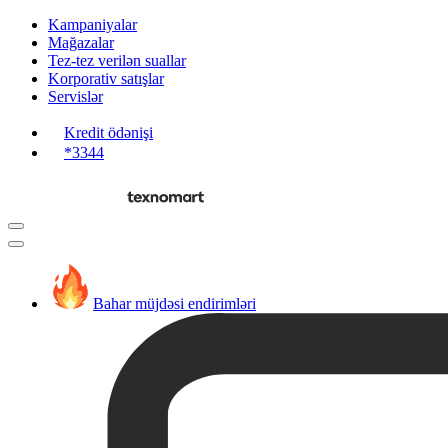
Kampaniyalar
Mağazalar
Tez-tez verilən suallar
Korporativ satışlar
Servislər
Kredit ödənişi
*3344
Bahar müjdəsi endirimləri