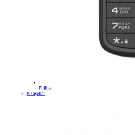
Philips
Planşetlər