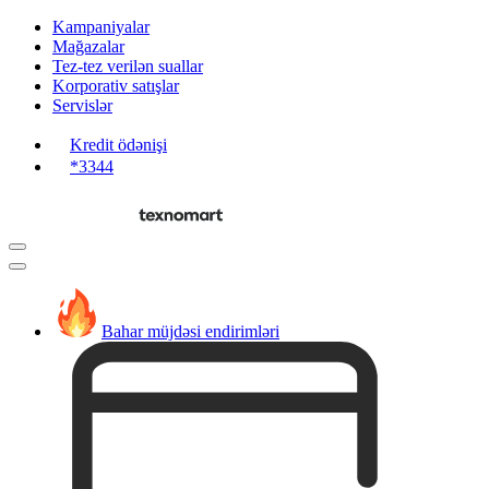
Kampaniyalar
Mağazalar
Tez-tez verilən suallar
Korporativ satışlar
Servislər
Kredit ödənişi
*3344
Bahar müjdəsi endirimləri