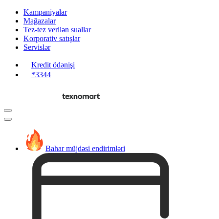
Kampaniyalar
Mağazalar
Tez-tez verilən suallar
Korporativ satışlar
Servislər
Kredit ödənişi
*3344
Bahar müjdəsi endirimləri