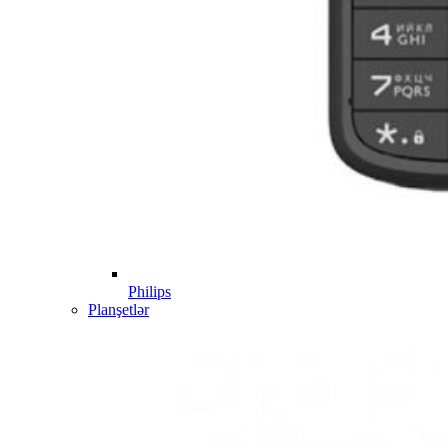
Philips
Planşetlər