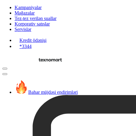
Kampaniyalar
Mağazalar
Tez-tez verilən suallar
Korporativ satışlar
Servislər
Kredit ödənişi
*3344
Bahar müjdəsi endirimləri