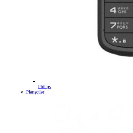
Philips
Planşetlər