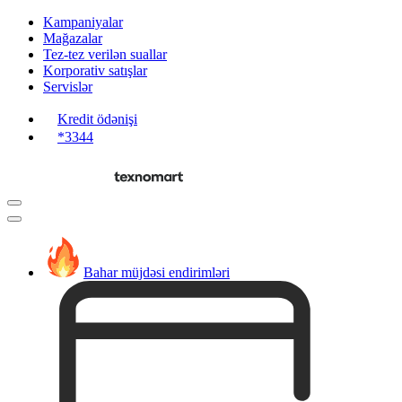
Kampaniyalar
Mağazalar
Tez-tez verilən suallar
Korporativ satışlar
Servislər
Kredit ödənişi
*3344
Bahar müjdəsi endirimləri