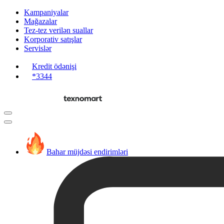
Kampaniyalar
Mağazalar
Tez-tez verilən suallar
Korporativ satışlar
Servislər
Kredit ödənişi
*3344
Bahar müjdəsi endirimləri