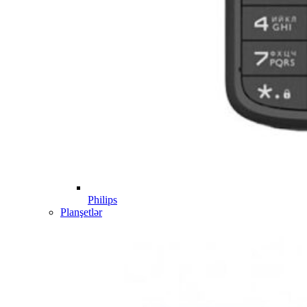
Philips
Planşetlər