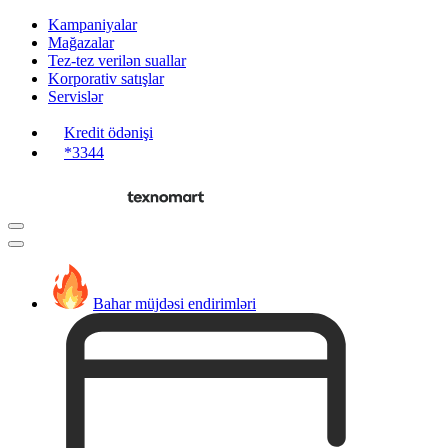
Kampaniyalar
Mağazalar
Tez-tez verilən suallar
Korporativ satışlar
Servislər
Kredit ödənişi
*3344
Bahar müjdəsi endirimləri