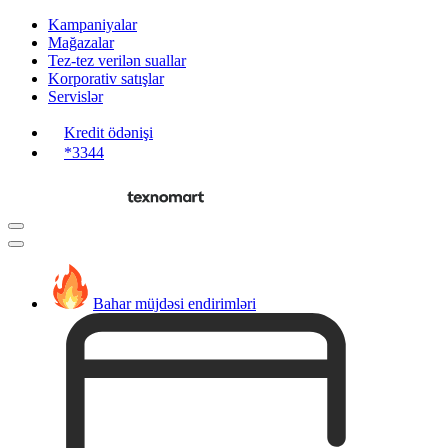
Kampaniyalar
Mağazalar
Tez-tez verilən suallar
Korporativ satışlar
Servislər
Kredit ödənişi
*3344
Bahar müjdəsi endirimləri