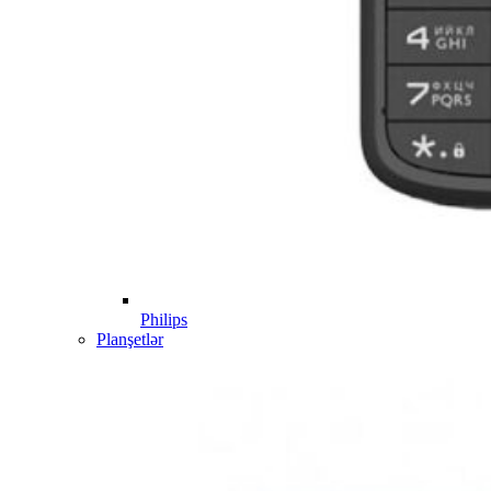
Philips
Planşetlər