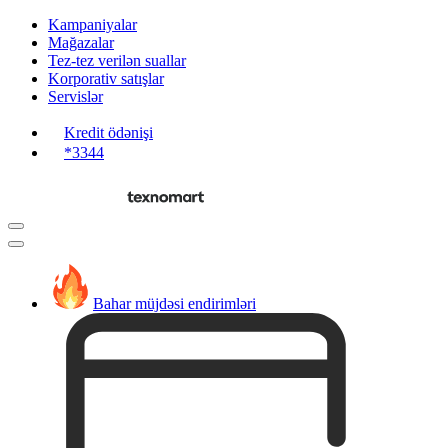
Kampaniyalar
Mağazalar
Tez-tez verilən suallar
Korporativ satışlar
Servislər
Kredit ödənişi
*3344
Bahar müjdəsi endirimləri