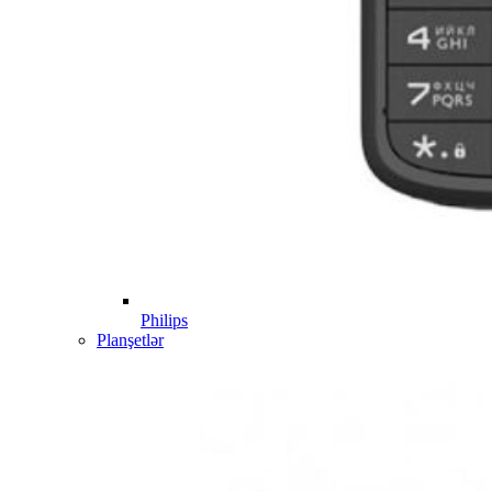
Philips
Planşetlər