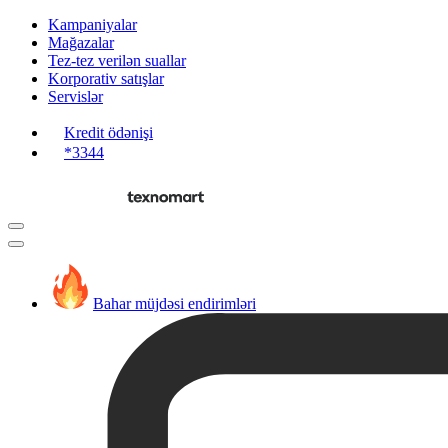
Kampaniyalar
Mağazalar
Tez-tez verilən suallar
Korporativ satışlar
Servislər
Kredit ödənişi
*3344
Bahar müjdəsi endirimləri