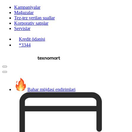
Kampaniyalar
Mağazalar
Tez-tez verilən suallar
Korporativ satışlar
Servislər
Kredit ödənişi
*3344
Bahar müjdəsi endirimləri