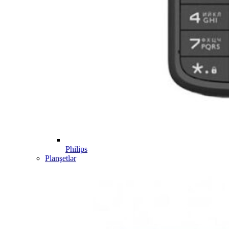
Philips
Planşetlər