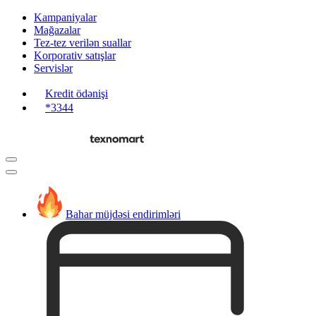
Kampaniyalar
Mağazalar
Tez-tez verilən suallar
Korporativ satışlar
Servislər
Kredit ödənişi
*3344
Bahar müjdəsi endirimləri