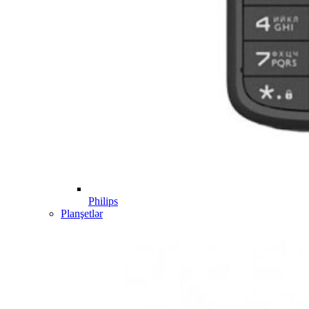
Philips
Planşetlər