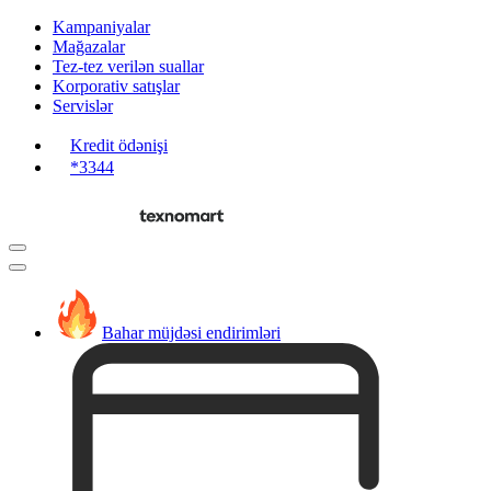
Kampaniyalar
Mağazalar
Tez-tez verilən suallar
Korporativ satışlar
Servislər
Kredit ödənişi
*3344
Bahar müjdəsi endirimləri