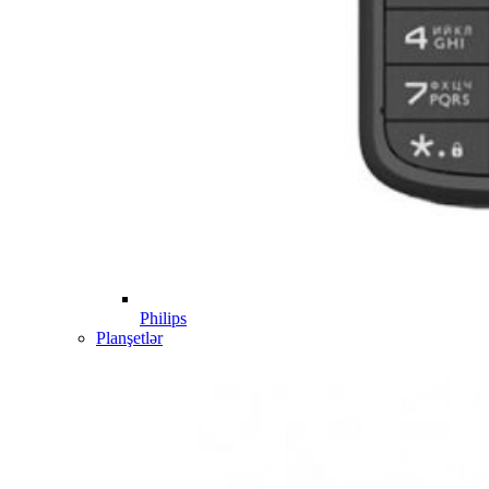
Philips
Planşetlər