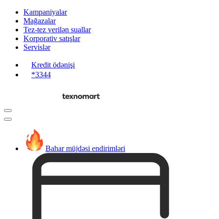
Kampaniyalar
Mağazalar
Tez-tez verilən suallar
Korporativ satışlar
Servislər
Kredit ödənişi
*3344
Bahar müjdəsi endirimləri