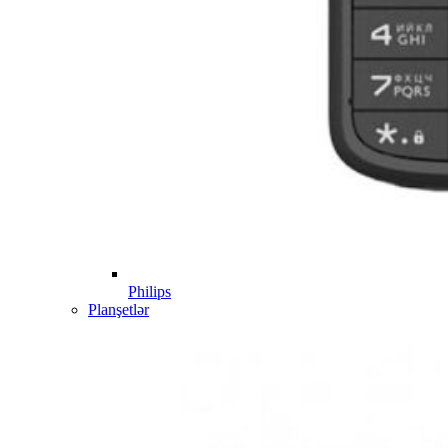
Philips
Planşetlər