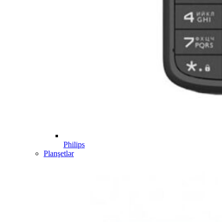
Philips
Planşetlər