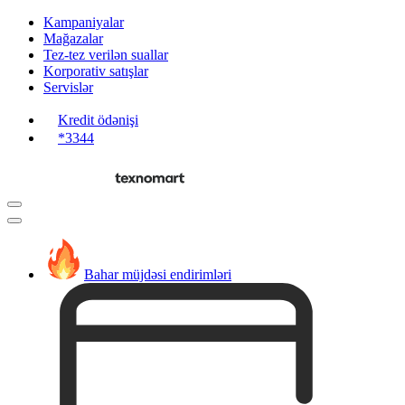
Kampaniyalar
Mağazalar
Tez-tez verilən suallar
Korporativ satışlar
Servislər
Kredit ödənişi
*3344
Bahar müjdəsi endirimləri