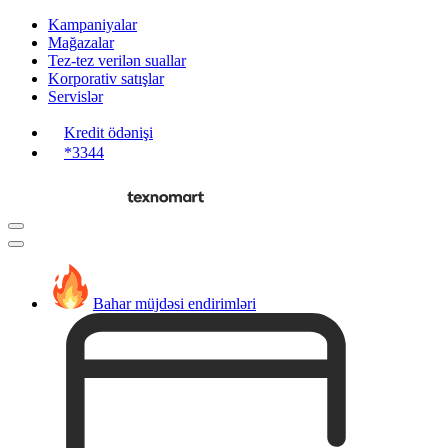
Kampaniyalar
Mağazalar
Tez-tez verilən suallar
Korporativ satışlar
Servislər
Kredit ödənişi
*3344
Bahar müjdəsi endirimləri