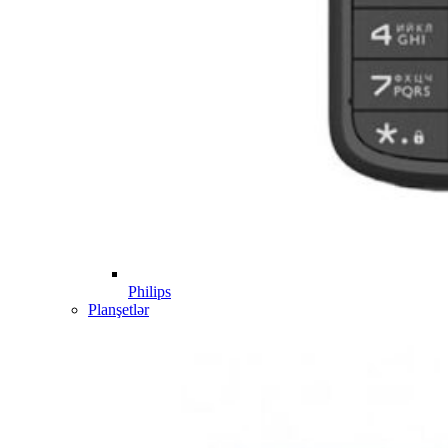
Philips
Planşetlər