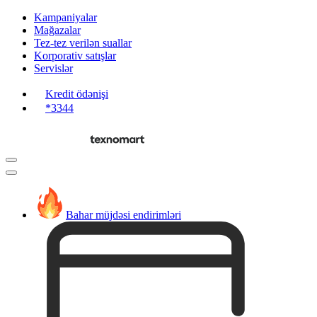
Kampaniyalar
Mağazalar
Tez-tez verilən suallar
Korporativ satışlar
Servislər
Kredit ödənişi
*3344
Bahar müjdəsi endirimləri