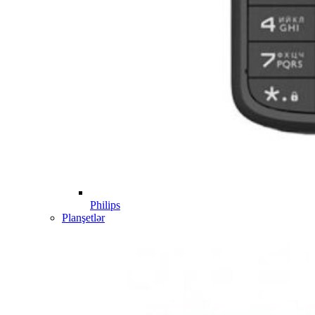
Philips
Planşetlər