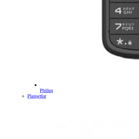
Philips
Planşetlər