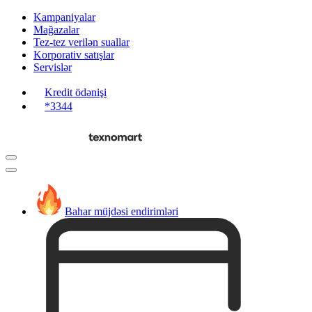
Kampaniyalar
Mağazalar
Tez-tez verilən suallar
Korporativ satışlar
Servislər
Kredit ödənişi
*3344
Bahar müjdəsi endirimləri