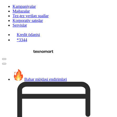
Kampaniyalar
Mağazalar
Tez-tez verilən suallar
Korporativ satışlar
Servislər
Kredit ödənişi
*3344
Bahar müjdəsi endirimləri