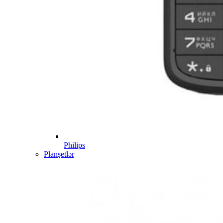
Philips
Planşetlər