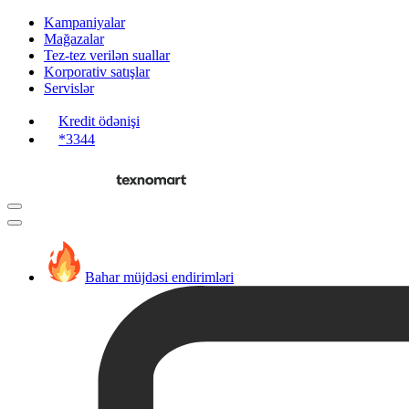
Kampaniyalar
Mağazalar
Tez-tez verilən suallar
Korporativ satışlar
Servislər
Kredit ödənişi
*3344
Bahar müjdəsi endirimləri