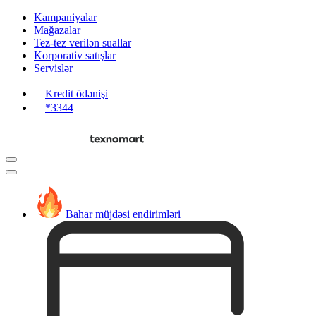
Kampaniyalar
Mağazalar
Tez-tez verilən suallar
Korporativ satışlar
Servislər
Kredit ödənişi
*3344
Bahar müjdəsi endirimləri