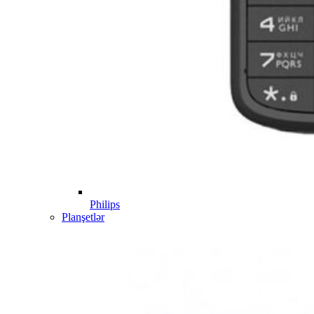
Philips
Planşetlər