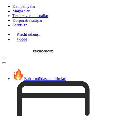
Kampaniyalar
Mağazalar
Tez-tez verilən suallar
Korporativ satışlar
Servislər
Kredit ödənişi
*3344
Bahar müjdəsi endirimləri