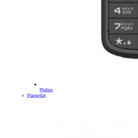
Philips
Planşetlər