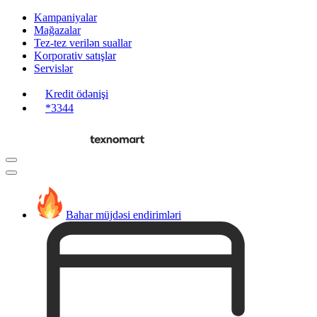
Kampaniyalar
Mağazalar
Tez-tez verilən suallar
Korporativ satışlar
Servislər
Kredit ödənişi
*3344
Bahar müjdəsi endirimləri