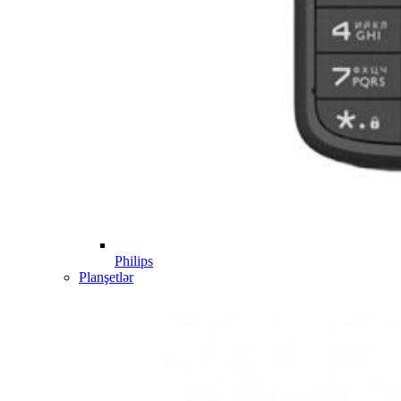
Philips
Planşetlər