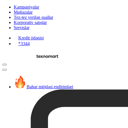
Kampaniyalar
Mağazalar
Tez-tez verilən suallar
Korporativ satışlar
Servislər
Kredit ödənişi
*3344
Bahar müjdəsi endirimləri