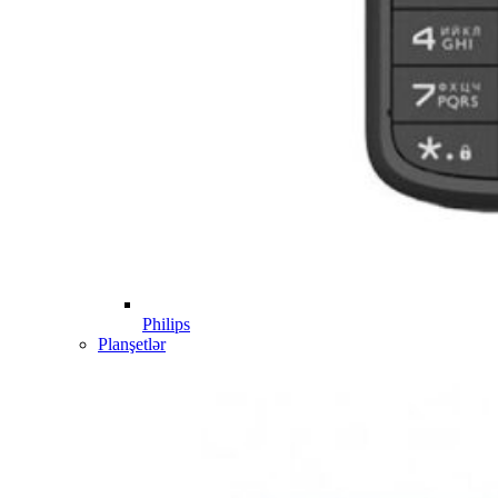
Philips
Planşetlər