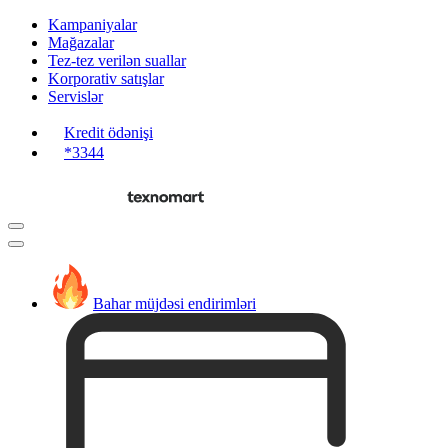
Kampaniyalar
Mağazalar
Tez-tez verilən suallar
Korporativ satışlar
Servislər
Kredit ödənişi
*3344
Bahar müjdəsi endirimləri