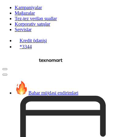
Kampaniyalar
Mağazalar
Tez-tez verilən suallar
Korporativ satışlar
Servislər
Kredit ödənişi
*3344
Bahar müjdəsi endirimləri