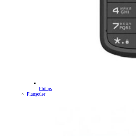
Philips
Planşetlər