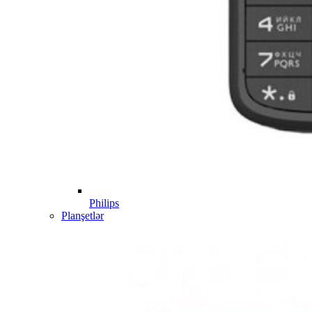
Philips
Planşetlər