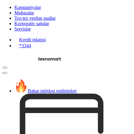
Kampaniyalar
Mağazalar
Tez-tez verilən suallar
Korporativ satışlar
Servislər
Kredit ödənişi
*3344
Bahar müjdəsi endirimləri