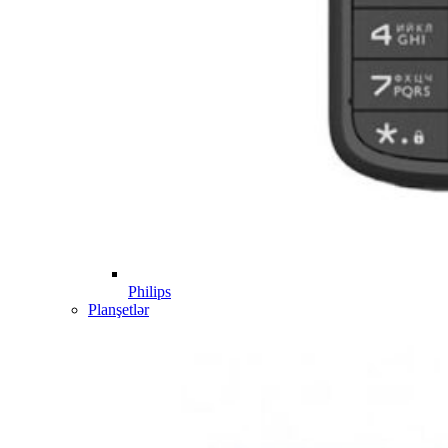
Philips
Planşetlər