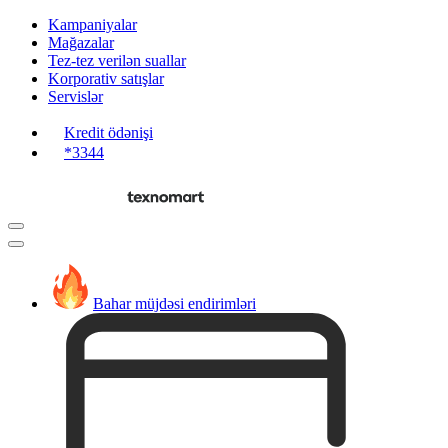
Kampaniyalar
Mağazalar
Tez-tez verilən suallar
Korporativ satışlar
Servislər
Kredit ödənişi
*3344
Bahar müjdəsi endirimləri