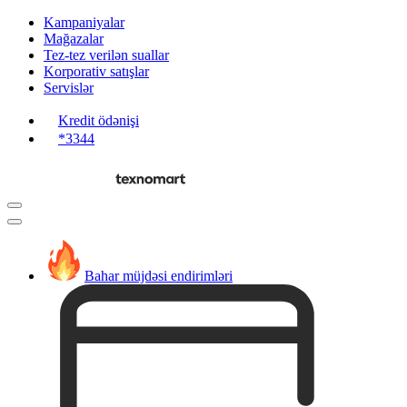
Kampaniyalar
Mağazalar
Tez-tez verilən suallar
Korporativ satışlar
Servislər
Kredit ödənişi
*3344
Bahar müjdəsi endirimləri