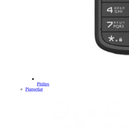
Philips
Planşetlər