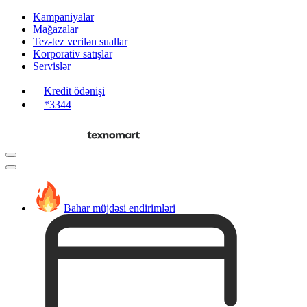
Kampaniyalar
Mağazalar
Tez-tez verilən suallar
Korporativ satışlar
Servislər
Kredit ödənişi
*3344
Bahar müjdəsi endirimləri