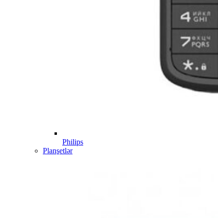
Philips
Planşetlər