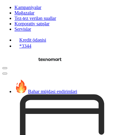
Kampaniyalar
Mağazalar
Tez-tez verilən suallar
Korporativ satışlar
Servislər
Kredit ödənişi
*3344
Bahar müjdəsi endirimləri