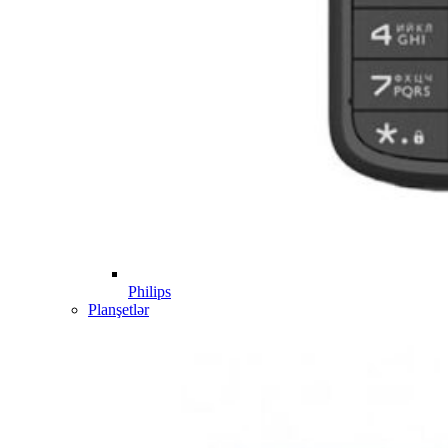
Philips
Planşetlər