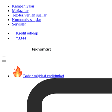
Kampaniyalar
Mağazalar
Tez-tez verilən suallar
Korporativ satışlar
Servislər
Kredit ödənişi
*3344
Bahar müjdəsi endirimləri