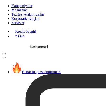
Kampaniyalar
Mağazalar
Tez-tez verilən suallar
Korporativ satışlar
Servislər
Kredit ödənişi
*3344
Bahar müjdəsi endirimləri